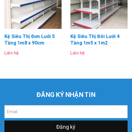
Kệ Siêu Thị Đơn Lưới 5
Kệ Siêu Thị Đôi Lưới 4
Tầng 1m8 x 90cm
Tầng 1m5 x 1m2
Liên hệ
Liên hệ
ĐĂNG KÝ NHẬN TIN
Đăng ký