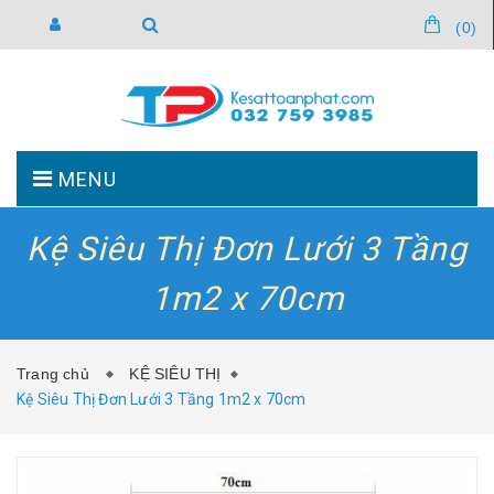
(
0
)
MENU
Kệ Siêu Thị Đơn Lưới 3 Tầng
TRANG CHỦ
GIỚI THIỆU
1m2 x 70cm
SẢN PHẨM
TIN TỨC
Trang chủ
KỆ SIÊU THỊ
Kệ Siêu Thị Đơn Lưới 3 Tầng 1m2 x 70cm