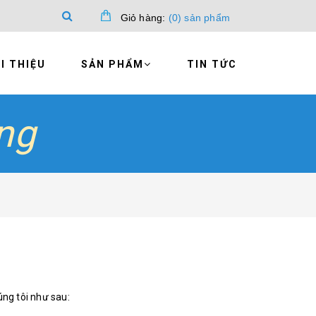
Giỏ hàng:
(
0
)
sản phẩm
I THIỆU
SẢN PHẨM
TIN TỨC
ng
úng tôi như sau: