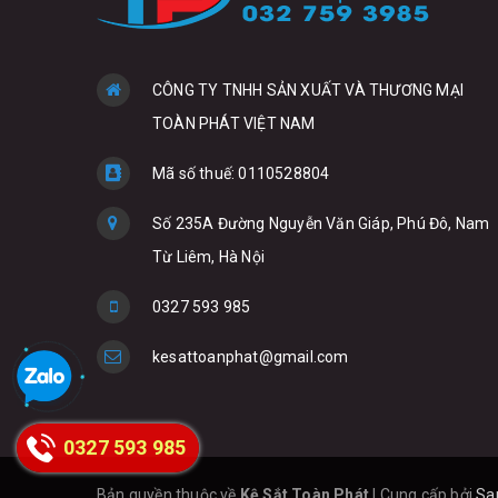
CÔNG TY TNHH SẢN XUẤT VÀ THƯƠNG MẠI
TOÀN PHÁT VIỆT NAM
Mã số thuế: 0110528804
Số 235A Đường Nguyễn Văn Giáp, Phú Đô, Nam
Từ Liêm, Hà Nội
0327 593 985
kesattoanphat@gmail.com
0327 593 985
Bản quyền thuộc về
Kệ Sắt Toàn Phát
|
Cung cấp bởi
Sa