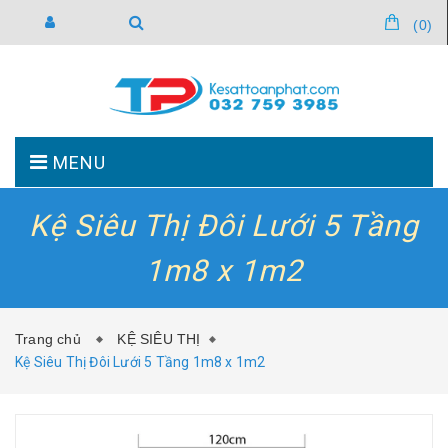
(
0
)
MENU
Kệ Siêu Thị Đôi Lưới 5 Tầng
TRANG CHỦ
GIỚI THIỆU
1m8 x 1m2
SẢN PHẨM
TIN TỨC
Trang chủ
KỆ SIÊU THỊ
Kệ Siêu Thị Đôi Lưới 5 Tầng 1m8 x 1m2