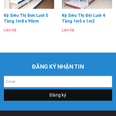
Kệ Siêu Thị Đơn Lưới 5
Kệ Siêu Thị Đôi Lưới 4
Tầng 1m8 x 90cm
Tầng 1m5 x 1m2
Liên hệ
Liên hệ
ĐĂNG KÝ NHẬN TIN
Đăng ký