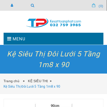
(
0
)
MENU
Kệ Siêu Thị Đôi Lưới 5 Tầng
TRANG CHỦ
GIỚI THIỆU
1m8 x 90
SẢN PHẨM
TIN TỨC
Trang chủ
KỆ SIÊU THỊ
Kệ Siêu Thị Đôi Lưới 5 Tầng 1m8 x 90