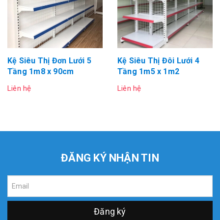
Kệ Siêu Thị Đơn Lưới 5
Kệ Siêu Thị Đôi Lưới 4
Tầng 1m8 x 90cm
Tầng 1m5 x 1m2
Liên hệ
Liên hệ
ĐĂNG KÝ NHẬN TIN
Đăng ký