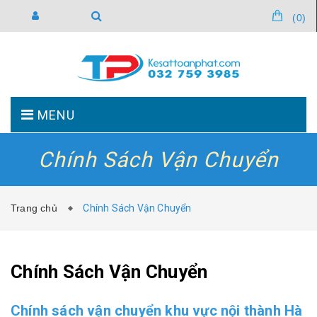
(
0
)
MENU
Chính Sách Vận Chuyển
TRANG CHỦ
GIỚI THIỆU
Trang chủ
Chính Sách Vận Chuyển
SẢN PHẨM
TIN TỨC
Chính Sách Vận Chuyển
Chính sách vận chuyển khu vực nội thành Hà