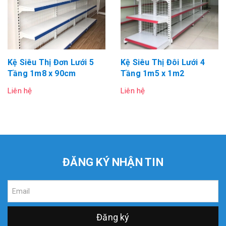
Kệ Siêu Thị Đơn Lưới 5
Kệ Siêu Thị Đôi Lưới 4
Tầng 1m8 x 90cm
Tầng 1m5 x 1m2
Liên hệ
Liên hệ
ĐĂNG KÝ NHẬN TIN
Đăng ký