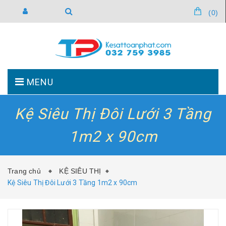
(
0
)
MENU
Kệ Siêu Thị Đôi Lưới 3 Tầng
TRANG CHỦ
GIỚI THIỆU
1m2 x 90cm
SẢN PHẨM
TIN TỨC
Trang chủ
KỆ SIÊU THỊ
Kệ Siêu Thị Đôi Lưới 3 Tầng 1m2 x 90cm