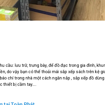
nhu cầu: lưu trữ, trưng bày, để đồ đạc trong gia đình, k
bền, do vậy bạn có thể thoải mái sắp xếp sách trên kệ g
báo chí trong nhà một cách ngăn nắp , sắp xếp đồ dùng 
 thiết bị cầm tay….
g tại Toàn Phát