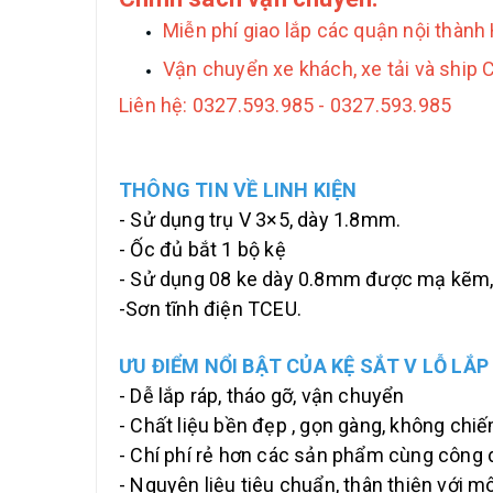
Miễn phí giao lắp các quận nội thành 
Vận chuyển xe khách, xe tải và ship 
Liên hệ: 0327.593.985 - 0327.593.985
THÔNG TIN VỀ LINH KIỆN
- Sử dụng trụ V 3×5, dày 1.8mm.
- Ốc đủ bắt 1 bộ kệ
- Sử dụng 08 ke dày 0.8mm được mạ kẽm,
-Sơn tĩnh điện TCEU.
ƯU ĐIỂM NỔI BẬT CỦA KỆ SẮT V LỖ LẮP
- Dễ lắp ráp, tháo gỡ, vận chuyển
- Chất liệu bền đẹp , gọn gàng, không chi
- Chí phí rẻ hơn các sản phẩm cùng công 
- Nguyên liệu tiêu chuẩn, thân thiện với m