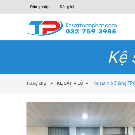
Đăng nhập
Đăng ký
Kệ 
Trang chủ
KỆ SẮT V LỖ
Kệ sắt v lỗ 5 tầng T