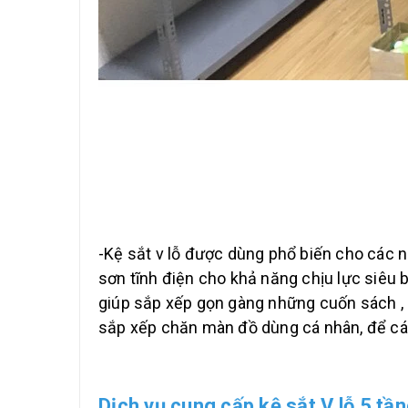
-Kệ sắt v lỗ được dùng phổ biến cho các 
sơn tĩnh điện cho khả năng chịu lực siêu 
giúp sắp xếp gọn gàng những cuốn sách , 
sắp xếp chăn màn đồ dùng cá nhân, để các
Dịch vụ cung cấp kệ sắt V lỗ 5 tần