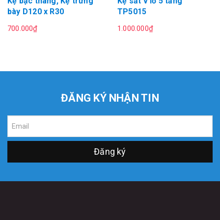
Kệ bậc thang, Kệ trưng
Kệ sắt v lỗ 5 tầng
bày D120 x R30
TP5015
700.000₫
1.000.000₫
ĐĂNG KÝ NHẬN TIN
Đăng ký