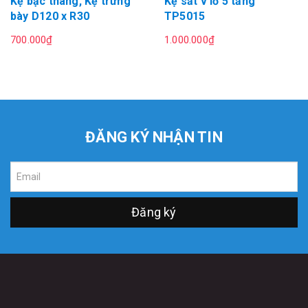
Kệ bậc thang, Kệ trưng
Kệ sắt v lỗ 5 tầng
bày D120 x R30
TP5015
700.000₫
1.000.000₫
ĐĂNG KÝ NHẬN TIN
Đăng ký