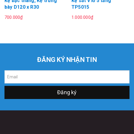
Kệ bậc thang, Kệ trưng
Kệ sắt v lỗ 5 tầng
bày D120 x R30
TP5015
700.000₫
1.000.000₫
ĐĂNG KÝ NHẬN TIN
Đăng ký