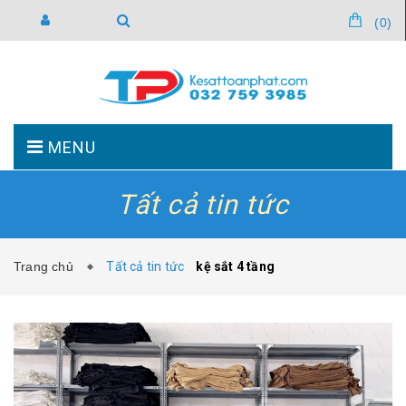
(
0
)
MENU
Tất cả tin tức
TRANG CHỦ
GIỚI THIỆU
Trang chủ
Tất cả tin tức
kệ sắt 4 tầng
SẢN PHẨM
TIN TỨC